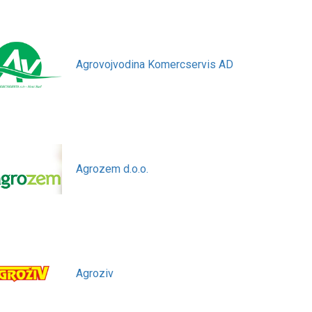
Agrovojvodina Komercservis AD
Agrozem d.o.o.
Agroziv