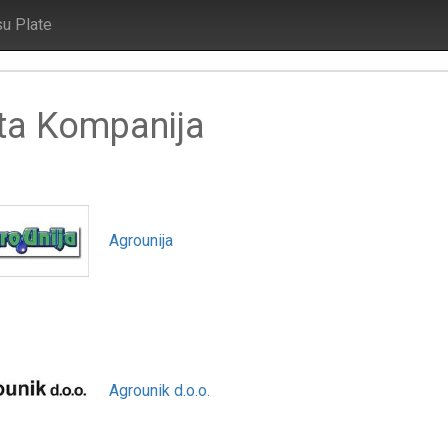
su Plate
ta Kompanija
Agrounija
Agrounik d.o.o.