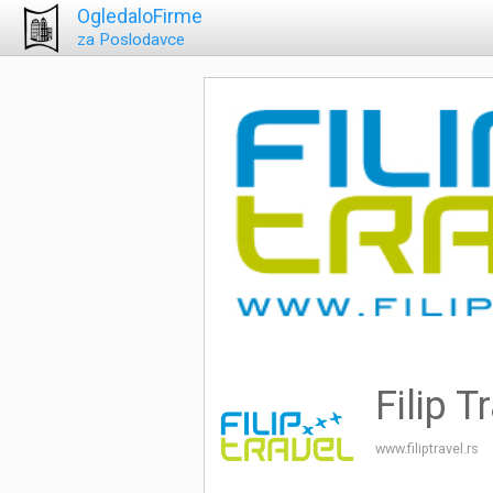
OgledaloFirme
za Poslodavce
Filip T
www.filiptravel.rs