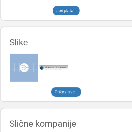
Još plata...
Slike
Prikazi sve...
Slične kompanije