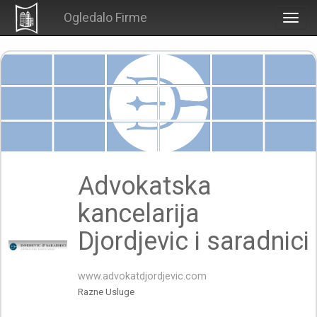
Ogledalo Firme
Togg
navig
Advokatska
kancelarija
Djordjevic i saradnici
www.advokatdjordjevic.com
Razne Usluge