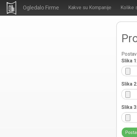
Ogledalo Firme
Kakve su Kompanije
Kolike 
Pro
Postavi
Slika 1
Slika 2
Slika 3
Posta