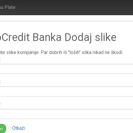
su Plate
Credit Banka Dodaj slike
te slike kompanije. Par dobrih ili "loših" slika nikad ne škodi.
:
:
:
Otkaži
vi