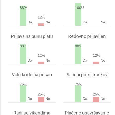
88%
100%
12%
Da
Ne
Da
Ne
Prijava na punu platu
Redovno prijavljen
88%
88%
12%
12%
Da
Ne
Da
Ne
Voli da ide na posao
Plaćeni putni troškovi
75%
75%
25%
25%
Da
Ne
Da
Ne
Radi se vikendima
Plaćeno usavršavanje