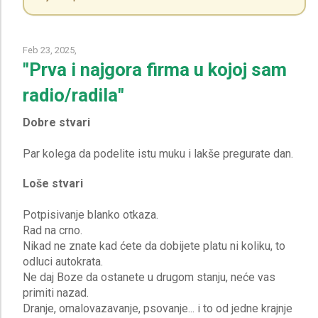
Feb 23, 2025,
"Prva i najgora firma u kojoj sam
radio/radila"
Dobre stvari
Loše stvari
Potpisivanje blanko otkaza.
Rad na crno.
Nikad ne znate kad ćete da dobijete platu ni koliku, to
odluci autokrata.
Ne daj Boze da ostanete u drugom stanju, neće vas
primiti nazad.
Dranje, omalovazavanje, psovanje... i to od jedne krajnje