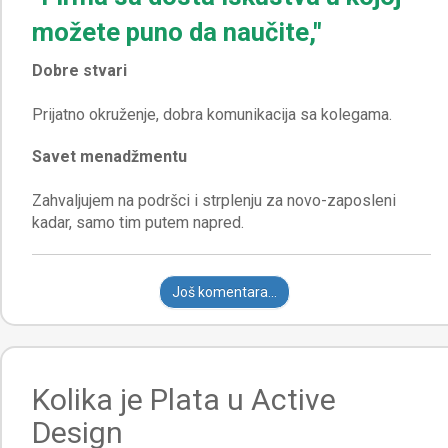
možete puno da naučite,"
Dobre stvari
Savet menadžmentu
Zahvaljujem na podršci i strplenju za novo-zaposleni
Još komentara...
Kolika je Plata u Active
Design