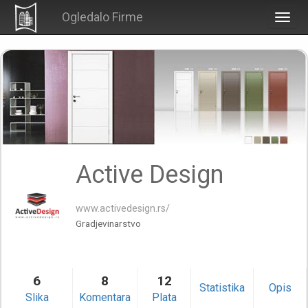
Ogledalo Firme
Togg
navig
Active Design
www.activedesign.rs/
Gradjevinarstvo
6
8
12
Statistika
Opis
Slika
Komentara
Plata