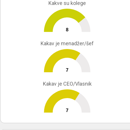
Kakve su kolege
8
0
10
Kakav je menadžer/šef
7
0
10
Kakav je CEO/Vlasnik
7
0
10