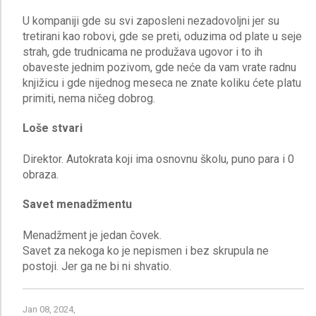
U kompaniji gde su svi zaposleni nezadovoljni jer su
tretirani kao robovi, gde se preti, oduzima od plate u seje
strah, gde trudnicama ne produžava ugovor i to ih
obaveste jednim pozivom, gde neće da vam vrate radnu
knjižicu i gde nijednog meseca ne znate koliku ćete platu
Loše stvari
Direktor. Autokrata koji ima osnovnu školu, puno para i 0
Savet menadžmentu
Menadžment je jedan čovek.
Savet za nekoga ko je nepismen i bez skrupula ne
Jan 08, 2024,