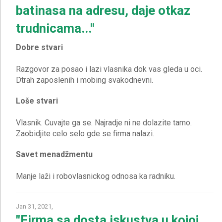
batinasa na adresu, daje otkaz
trudnicama..."
Dobre stvari
Razgovor za posao i lazi vlasnika dok vas gleda u oci.
Loše stvari
Vlasnik. Cuvajte ga se. Najradje ni ne dolazite tamo.
Savet menadžmentu
Jan 31, 2021,
"Firma sa dosta iskustva u kojoj