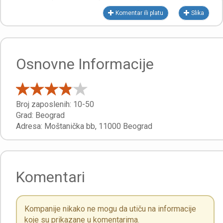
Komentar ili platu
Slika
Osnovne Informacije
Broj zaposlenih:
10-50
Grad:
Beograd
Adresa:
Moštanička bb
,
11000
Beograd
Komentari
Kompanije nikako ne mogu da utiču na informacije
koje su prikazane u komentarima.