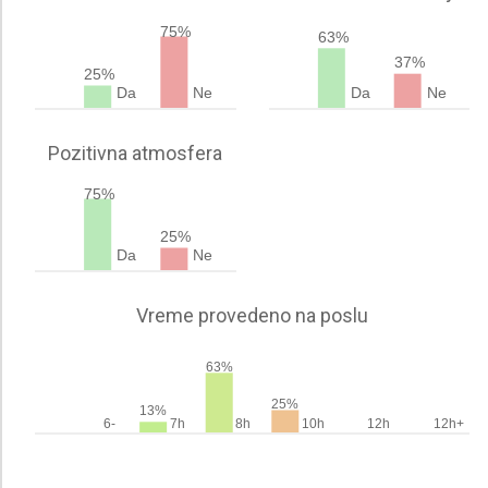
75%
63%
37%
25%
Da
Ne
Da
Ne
Pozitivna atmosfera
75%
25%
Da
Ne
Vreme provedeno na poslu
63%
25%
13%
6-
7h
8h
10h
12h
12h+