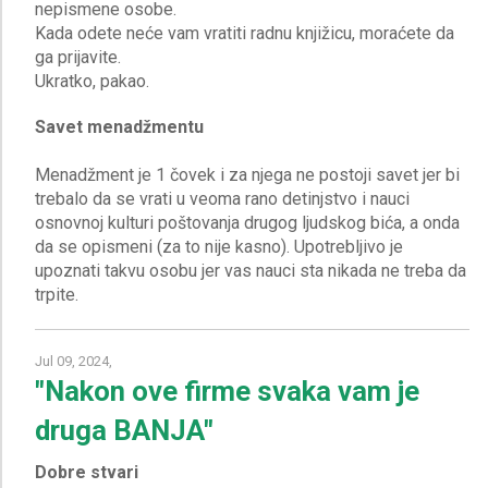
nepismene osobe.
Kada odete neće vam vratiti radnu knjižicu, moraćete da
ga prijavite.
Savet menadžmentu
Menadžment je 1 čovek i za njega ne postoji savet jer bi
trebalo da se vrati u veoma rano detinjstvo i nauci
osnovnoj kulturi poštovanja drugog ljudskog bića, a onda
da se opismeni (za to nije kasno). Upotrebljivo je
upoznati takvu osobu jer vas nauci sta nikada ne treba da
Jul 09, 2024,
"Nakon ove firme svaka vam je
druga BANJA"
Dobre stvari