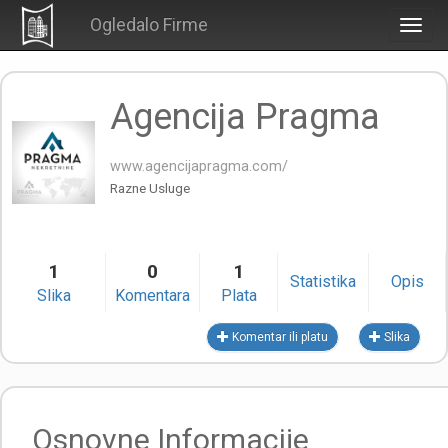
Ogledalo Firme
Togg
navig
Agencija Pragma
www.agencijapragma.com/
Razne Usluge
1
0
1
Statistika
Opis
Slika
Komentara
Plata
Komentar ili platu
Slika
Osnovne Informacije