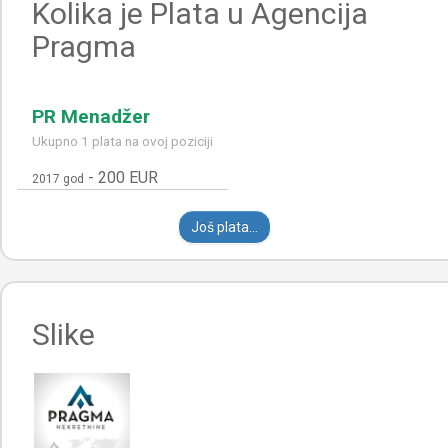
Kolika je Plata u Agencija
Pragma
PR Menadžer
Ukupno 1 plata na ovoj poziciji
-
200 EUR
2017 god
Još plata...
Slike