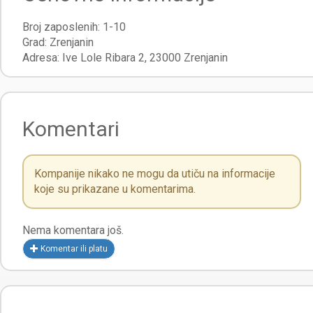
Broj zaposlenih:
1-10
Grad:
Zrenjanin
Adresa:
Ive Lole Ribara 2
,
23000
Zrenjanin
Komentari
Kompanije nikako ne mogu da utiču na informacije
koje su prikazane u komentarima.
Nema komentara još.
Komentar ili platu