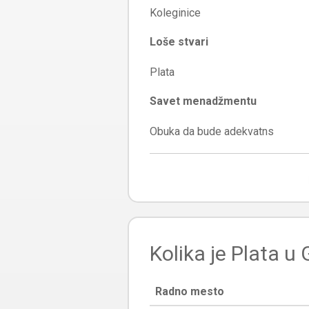
Loše stvari
Savet menadžmentu
Kolika je Plata u 
Radno mesto