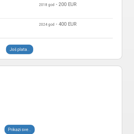
-
200 EUR
2018 god
-
400 EUR
2024 god
Još plata...
Prikazi sve...