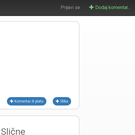
Prijavi se
Dodaj komentar...
Komentar ili platu
Slika
Slične