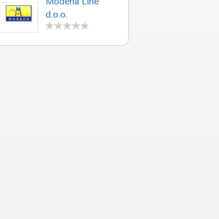
Modena Line
d.o.o.