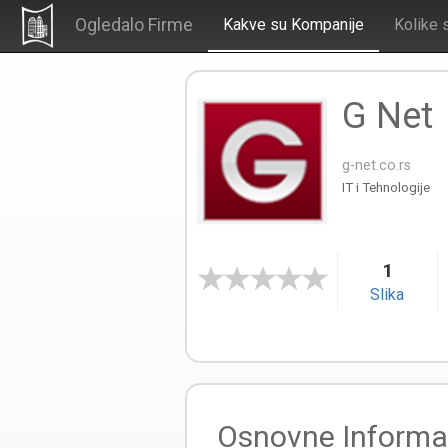
Ogledalo Firme
Kakve su Kompanije
Kolike 
G Net
g-net.co.rs
IT i Tehnologije
1
Slika
Osnovne Informa