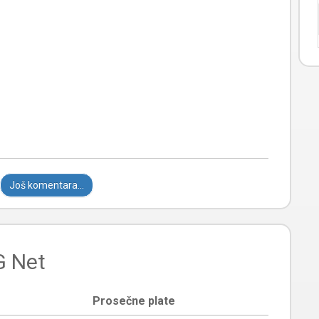
Još komentara...
G Net
Prosečne plate