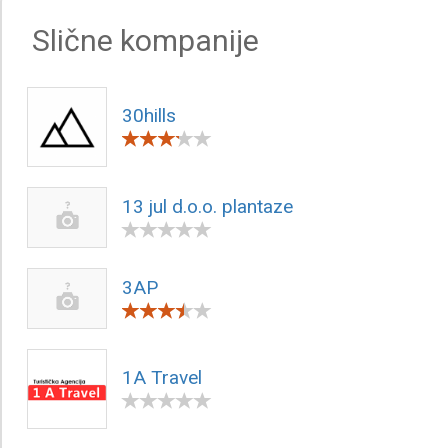
Slične kompanije
30hills
13 jul d.o.o. plantaze
3AP
1A Travel