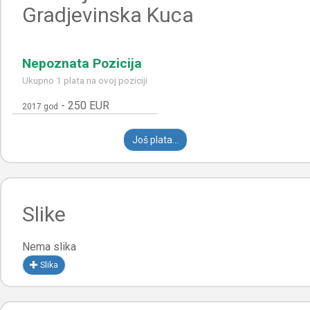
Gradjevinska Kuca
Nepoznata Pozicija
Ukupno 1 plata na ovoj poziciji
-
250 EUR
2017 god
Još plata...
Slike
Nema slika
Slika