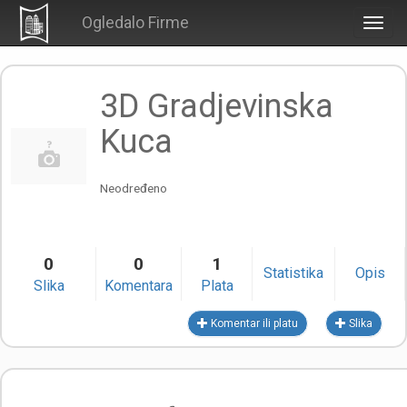
Ogledalo Firme
Togg
navig
3D Gradjevinska
Kuca
Neodređeno
0
0
1
Statistika
Opis
Slika
Komentara
Plata
Komentar ili platu
Slika