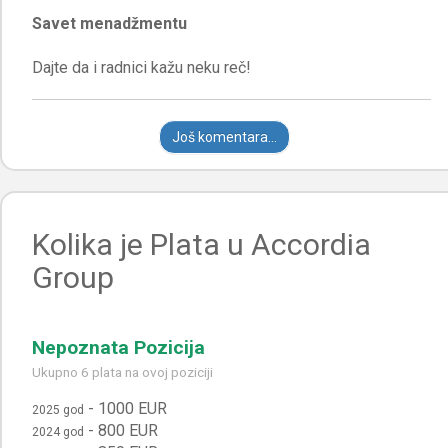
Savet menadžmentu
Još komentara...
Kolika je Plata u Accordia
Group
Nepoznata Pozicija
Ukupno 6 plata na ovoj poziciji
-
1000 EUR
2025 god
-
800 EUR
2024 god