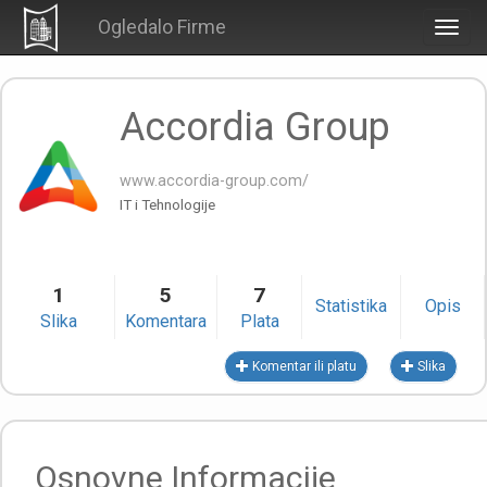
Ogledalo Firme
Togg
navig
Accordia Group
www.accordia-group.com/
IT i Tehnologije
1
5
7
Statistika
Opis
Slika
Komentara
Plata
Komentar ili platu
Slika
Osnovne Informacije