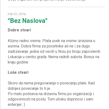
Feb 01, 2016,
"Bez Naslova"
Dobre stvari
Klizno radno vreme. Plata uvek na vreme izrazena u
eurima. Dobra firma za pocetnike ali ne i za dugo
zadrzavanje. jedna od vecih u Nisu po broju zaposlenih.
Lokacija u centru grada. Nema radnih subota. Bonus na
Loše stvari
Skoro da nema pregovaranja o povecanju plate. Kad
dobijes povecanje to ti je.
Po malo podseca na drzavnu firmu po organizaciji i
odgovornosti na poslu. Tom utisku doprinosi i sam