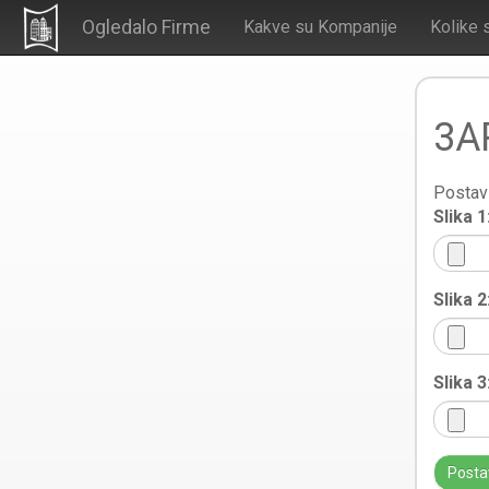
Ogledalo Firme
Kakve su Kompanije
Kolike 
3AP
Postavi
Slika 1
Slika 2
Slika 3
Posta