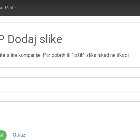
su Plate
 Dodaj slike
te slike kompanije. Par dobrih ili "loših" slika nikad ne škodi.
:
:
:
Otkaži
vi