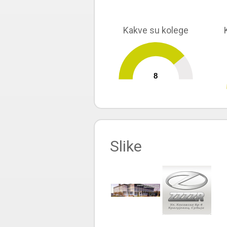
Kakve su kolege
8
0
10
Slike