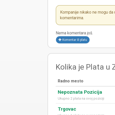
Kompanije nikako ne mogu da ut
komentarima.
Nema komentara još.
Komentar ili platu
Kolika je Plata u
Radno mesto
Nepoznata Pozicija
Ukupno 2 plata na ovoj poziciji
Trgovac