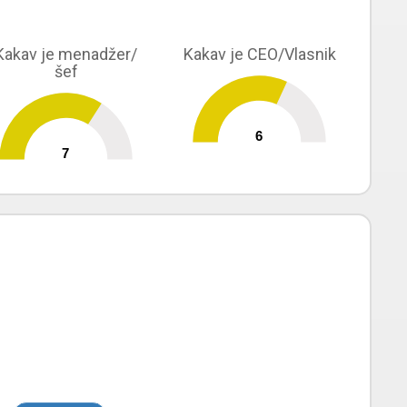
Kakav je menadžer/
Kakav je CEO/Vlasnik
šef
6
0
10
7
0
10