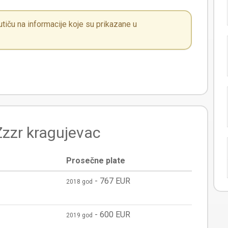
iču na informacije koje su prikazane u
 Zzzr kragujevac
Prosečne plate
-
767 EUR
2018 god
-
600 EUR
2019 god