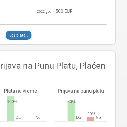
-
500 EUR
2022 god
Još plata...
rijava na Punu Platu, Plaćen
Plata na vreme
Prijava na punu platu
100%
80%
20%
Da
Ne
Da
Ne