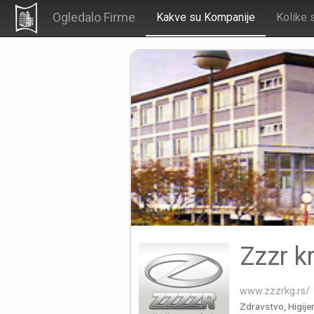
Ogledalo Firme
Kakve su Kompanije
Kolike 
Zzzr k
www.zzzrkg.rs/
Zdravstvo, Higijen