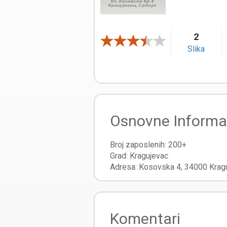
2
Slika
Osnovne Informa
Broj zaposlenih:
200+
Grad:
Kragujevac
Adresa:
Kosovska 4
,
34000
Krag
Komentari