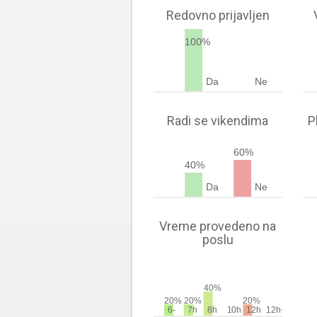
Redovno prijavljen
100%
Da
Ne
Radi se vikendima
P
60%
40%
Da
Ne
Vreme provedeno na
poslu
40%
20%
20%
20%
6-
7h
8h
10h
12h
12h+