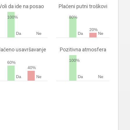
Voli da ide na posao
Plaćeni putni troškovi
100%
80%
20%
Da
Ne
Da
Ne
laćeno usavršavanje
Pozitivna atmosfera
100%
60%
40%
Da
Ne
Da
Ne