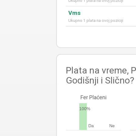
Ukupno 1 plata na ovoj poziciji
Vms
Ukupno 1 plata na ovoj poziciji
Plata na vreme, P
Godišnji i Slično?
Fer Plaćeni
100%
Da
Ne