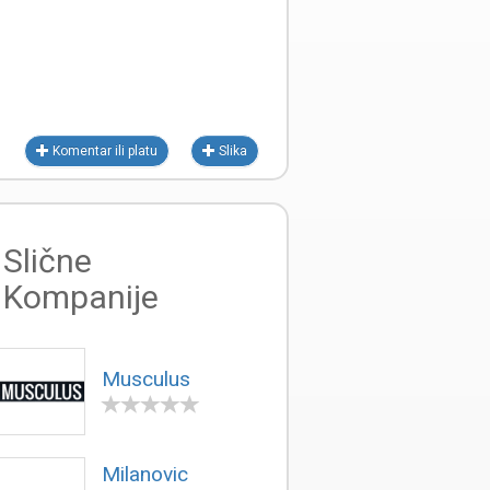
Komentar ili platu
Slika
Slične
Kompanije
Musculus
Milanovic