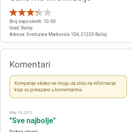
Broj zaposlenih:
10-50
Grad:
Bečej
Adresa:
Svetozara Markovića 104
,
21220
Bečej
Komentari
Kompanije nikako ne mogu da utiču na informacije
koje su prikazane u komentarima.
May 19, 2025,
"Sve najbolje"
Dobre stvari