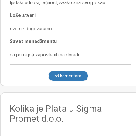
Loše stvari
Savet menadžmentu
Još komentara...
Kolika je Plata u Sigma
Promet d.o.o.