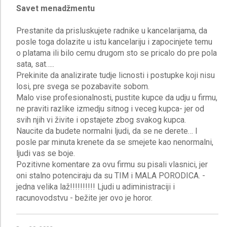
Savet menadžmentu
Prestanite da prisluskujete radnike u kancelarijama, da
posle toga dolazite u istu kancelariju i zapocinjete temu
o platama ili bilo cemu drugom sto se pricalo do pre pola
sata, sat…..
Prekinite da analizirate tudje licnosti i postupke koji nisu
losi, pre svega se pozabavite sobom.
Malo vise profesionalnosti, pustite kupce da udju u firmu,
ne praviti razlike izmedju sitnog i veceg kupca- jer od
svih njih vi živite i opstajete zbog svakog kupca.
Naucite da budete normalni ljudi, da se ne derete… I
posle par minuta krenete da se smejete kao nenormalni,
ljudi vas se boje.
Pozitivne komentare za ovu firmu su pisali vlasnici, jer
oni stalno potenciraju da su TIM i MALA PORODICA. -
jedna velika laž!!!!!!!!!! Ljudi u adiministraciji i