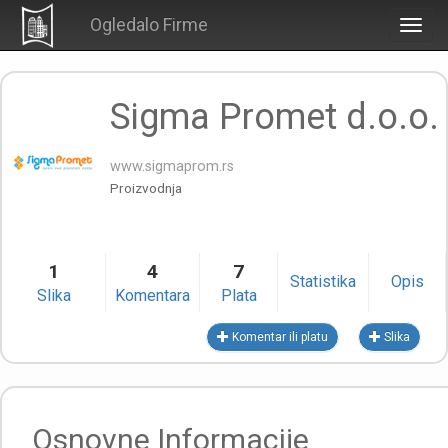
Ogledalo Firme
Togg
navig
Sigma Promet d.o.o.
www.sigmaprom.rs
Proizvodnja
1
4
7
Statistika
Opis
Slika
Komentara
Plata
Komentar ili platu
Slika
Osnovne Informacije