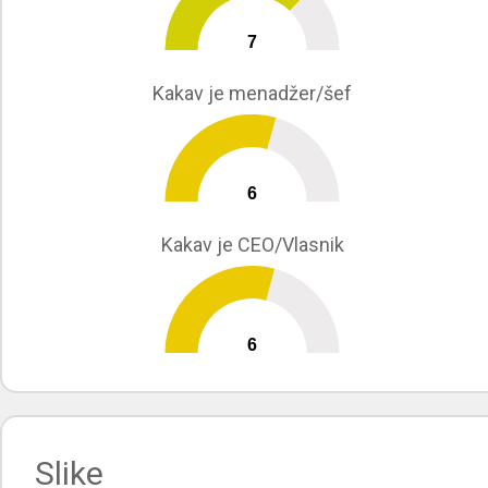
7
0
10
Kakav je menadžer/šef
6
0
10
Kakav je CEO/Vlasnik
6
0
10
Slike