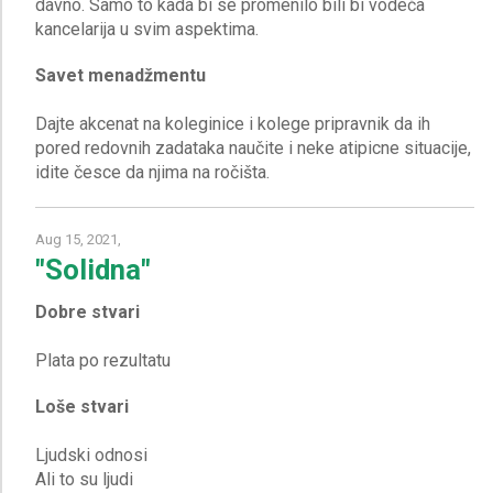
davno. Samo to kada bi se promenilo bili bi vodeća
Savet menadžmentu
Dajte akcenat na koleginice i kolege pripravnik da ih
pored redovnih zadataka naučite i neke atipicne situacije,
Aug 15, 2021,
"Solidna"
Dobre stvari
Loše stvari
Ljudski odnosi