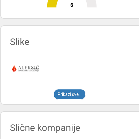
6
0
10
Slike
Prikazi sve...
Slične kompanije