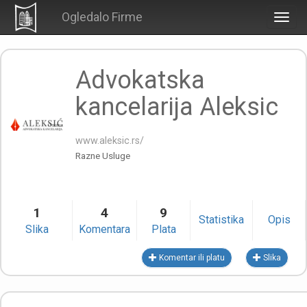
Ogledalo Firme
Togg
navig
Advokatska
kancelarija Aleksic
www.aleksic.rs/
Razne Usluge
1
4
9
Statistika
Opis
Slika
Komentara
Plata
Komentar ili platu
Slika