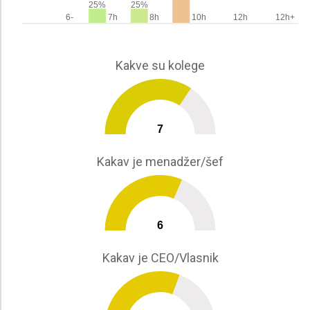
25%
25%
6-
7h
8h
10h
12h
12h+
Kakve su kolege
7
0
10
Kakav je menadžer/šef
6
0
10
Kakav je CEO/Vlasnik