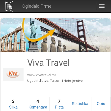
Ogledalo Firme
Togg
navig
Viva Travel
www.vivatravel.rs/
Ugostiteljstvo, Turizam i Hotelijerstvo
2
4
7
Statistika
Opis
Slika
Komentara
Plata