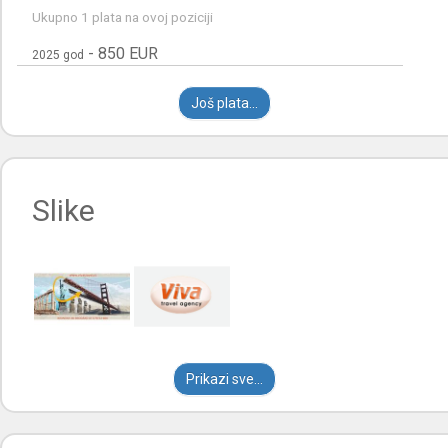
Ukupno 1 plata na ovoj poziciji
-
850 EUR
2025 god
Još plata...
Slike
Prikazi sve...