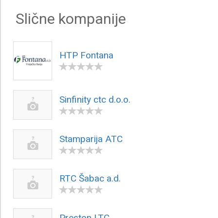
Slične kompanije
HTP Fontana
Sinfinity ctc d.o.o.
Stamparija ATC
RTC Šabac a.d.
Preston LTC