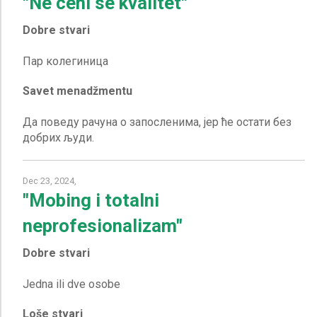
"Ne ceni se kvalitet"
Dobre stvari
Savet menadžmentu
Да поведу рачуна о запосленима, јер ће остати без
Dec 23, 2024,
"Mobing i totalni
neprofesionalizam"
Dobre stvari
Loše stvari