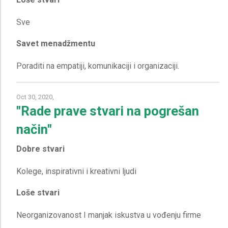
Savet menadžmentu
Oct 30, 2020,
"Rade prave stvari na pogrešan
način"
Dobre stvari
Loše stvari