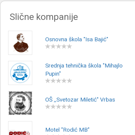
Slične kompanije
Osnovna škola "Isa Bajić"
Srednja tehnička škola "Mihajlo
Pupin"
OŠ ,,Svetozar Miletić" Vrbas
Motel "Rodić MB"