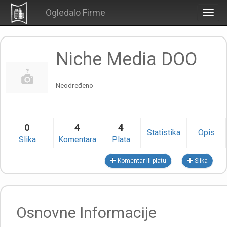
Ogledalo Firme
Togg
navig
Niche Media DOO
Neodređeno
0
4
4
Statistika
Opis
Slika
Komentara
Plata
Komentar ili platu
Slika
Osnovne Informacije