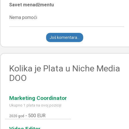
Savet menadžmentu
Još komentara...
Kolika je Plata u Niche Media
DOO
Marketing Coordinator
Ukupno 1 plata na ovoj poziciji
-
500 EUR
2020 god
Video Editor