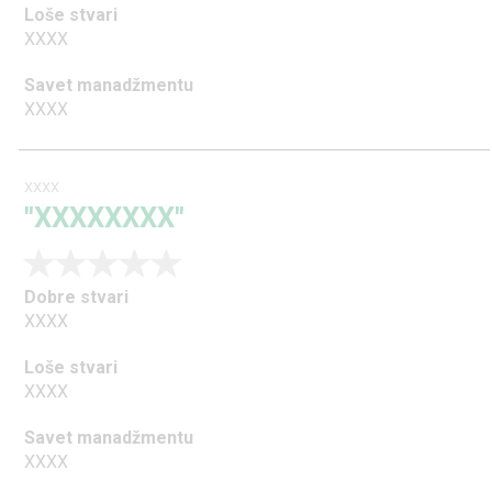
Loše stvari
XXXX
Savet manadžmentu
XXXX
XXXX
"XXXXXXXX"
Dobre stvari
XXXX
Loše stvari
XXXX
Savet manadžmentu
XXXX