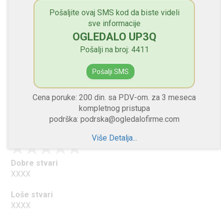
Dobre stvari
Pošaljite ovaj SMS kod da biste videli
XXXX
sve informacije
OGLEDALO UP3Q
Loše stvari
XXXX
Pošalji na broj: 4411
Savet manadžmentu
Pošalji SMS
XXXX
Cena poruke: 200 din. sa PDV-om. za 3 meseca
kompletnog pristupa
XXXX
podrška: podrska@ogledalofirme.com
"XXXXXXXX"
Više Detalja...
Dobre stvari
XXXX
Loše stvari
XXXX