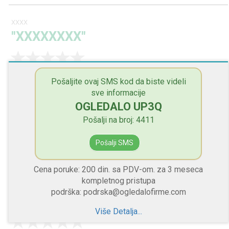
XXXX
"XXXXXXXX"
Dobre stvari
Pošaljite ovaj SMS kod da biste videli
XXXX
sve informacije
OGLEDALO UP3Q
Loše stvari
XXXX
Pošalji na broj: 4411
Savet manadžmentu
Pošalji SMS
XXXX
Cena poruke: 200 din. sa PDV-om. za 3 meseca
kompletnog pristupa
XXXX
podrška: podrska@ogledalofirme.com
"XXXXXXXX"
Više Detalja...