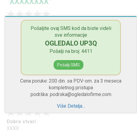
"XXXXXXXX"
Dobre stvari
Pošaljite ovaj SMS kod da biste videli
XXXX
sve informacije
OGLEDALO UP3Q
Loše stvari
XXXX
Pošalji na broj: 4411
Savet manadžmentu
Pošalji SMS
XXXX
Cena poruke: 200 din. sa PDV-om. za 3 meseca
kompletnog pristupa
XXXX
podrška: podrska@ogledalofirme.com
"XXXXXXXX"
Više Detalja...
Dobre stvari
XXXX