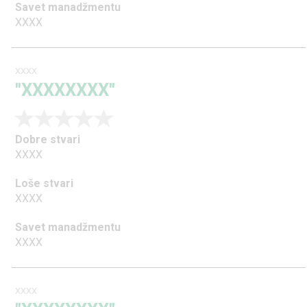
Savet manadžmentu
XXXX
XXXX
"XXXXXXXX"
Dobre stvari
XXXX
Loše stvari
XXXX
Savet manadžmentu
XXXX
XXXX