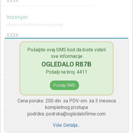
XXXX
Inzenjer
Ukupno XX plata na ovoj poziciji
XXXX
Pošaljite ovaj SMS kod da biste videli
Supervizor
sve informacije
Ukupno XX plata na ovoj poziciji
OGLEDALO R87B
XXXX
Pošalji na broj: 4411
Pošalji SMS
Tehničar U Magacinu
Ukupno XX plata na ovoj poziciji
Cena poruke: 200 din. sa PDV-om. za 3 meseca
XXXX
kompletnog pristupa
podrška: podrska@ogledalofirme.com
Operater U Proizvodnji
Više Detalja...
Ukupno XX plata na ovoj poziciji