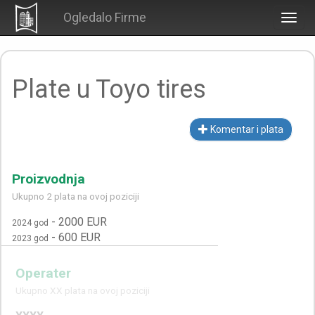
Ogledalo Firme
Togg
navig
Plate u Toyo tires
Komentar i plata
Proizvodnja
Ukupno 2 plata na ovoj poziciji
-
2000 EUR
2024 god
-
600 EUR
2023 god
Operater
Ukupno XX plata na ovoj poziciji