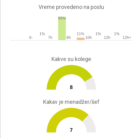
Vreme provedeno na poslu
85%
1%
11%
1%
1%
6-
7h
8h
10h
12h
12h+
Kakve su kolege
8
0
10
Kakav je menadžer/šef
7
0
10