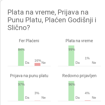
Plata na vreme, Prijava na
Punu Platu, Plaćen Godišnji i
Slično?
Fer Plaćeni
Plata na vreme
84%
99%
1%
16%
Da
Ne
Da
Ne
Prijava na punu platu
Redovno prijavljen
97%
96%
3%
4%
Da
Ne
Da
Ne