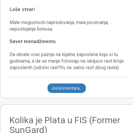
Loše stvari
Male mogucnosti napredovanja, mala povecanja,
Savet menadžmentu
Da obrate vise paznje na lojalne zaposlene koju si tu
godinama, a da se manje folisiraju na iskljuciv rast broja
Još komentara...
Kolika je Plata u FIS (Former
SunGard)