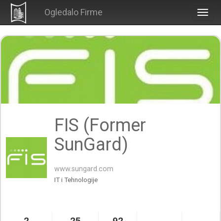
Ogledalo Firme
Togg
navig
FIS (Former
SunGard)
www.sungard.com
IT i Tehnologije
2
25
92