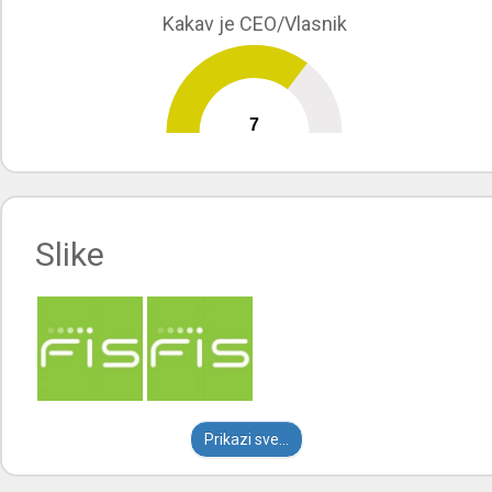
Kakav je CEO/Vlasnik
7
0
10
Slike
Prikazi sve...