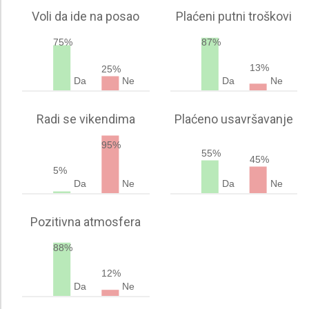
Voli da ide na posao
Plaćeni putni troškovi
75%
87%
13%
25%
Da
Ne
Da
Ne
Radi se vikendima
Plaćeno usavršavanje
95%
55%
45%
5%
Da
Ne
Da
Ne
Pozitivna atmosfera
88%
12%
Da
Ne