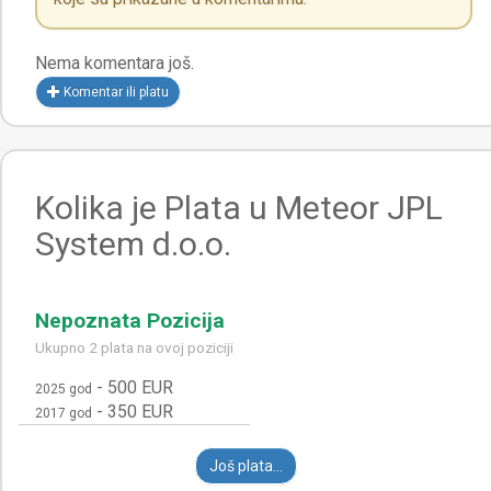
Nema komentara još.
Komentar ili platu
Kolika je Plata u Meteor JPL
System d.o.o.
Nepoznata Pozicija
Ukupno 2 plata na ovoj poziciji
-
500 EUR
2025 god
-
350 EUR
2017 god
Još plata...