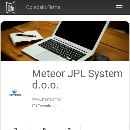
Ogledalo Firme
Togg
navig
Meteor JPL System
d.o.o.
www.meteor.rs/
IT i Tehnologije
2
0
2