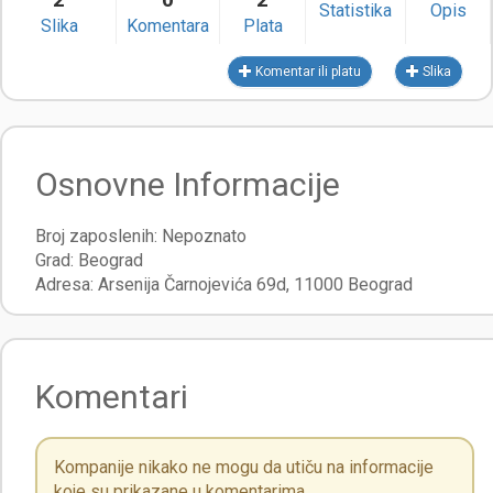
Statistika
Opis
Slika
Komentara
Plata
Komentar ili platu
Slika
Osnovne Informacije
Broj zaposlenih:
Nepoznato
Grad:
Beograd
Adresa:
Arsenija Čarnojevića 69d
,
11000
Beograd
Komentari
Kompanije nikako ne mogu da utiču na informacije
koje su prikazane u komentarima.