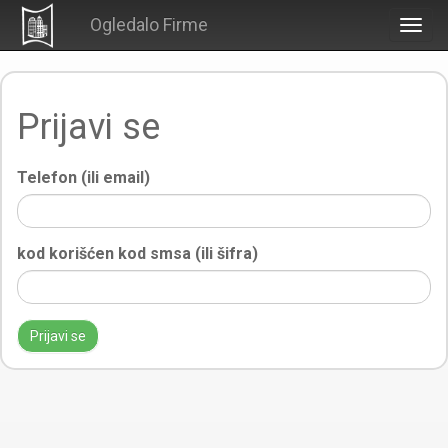
Ogledalo Firme
Togg
navig
Prijavi se
Telefon (ili email)
kod korišćen kod smsa (ili šifra)
Prijavi se