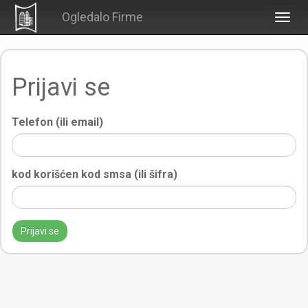
Ogledalo Firme
Togg
navig
Prijavi se
Telefon (ili email)
kod korišćen kod smsa (ili šifra)
Prijavi se