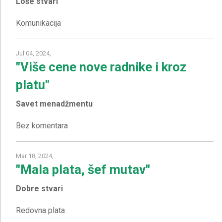
Loše stvari
Jul 04, 2024,
"Više cene nove radnike i kroz
platu"
Savet menadžmentu
Mar 18, 2024,
"Mala plata, šef mutav"
Dobre stvari