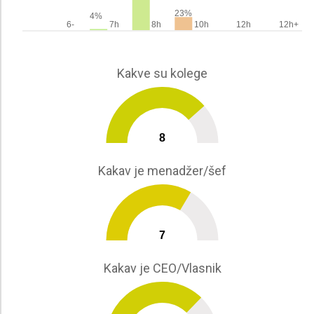
23%
4%
6-
7h
8h
10h
12h
12h+
Kakve su kolege
8
0
10
Kakav je menadžer/šef
7
0
10
Kakav je CEO/Vlasnik