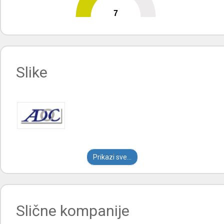
7
0
10
Slike
Prikazi sve...
Slične kompanije