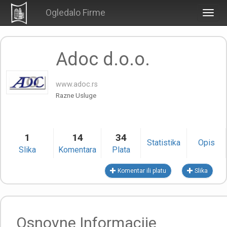
Ogledalo Firme
Togg
navig
Adoc d.o.o.
www.adoc.rs
Razne Usluge
1
14
34
Statistika
Opis
Slika
Komentara
Plata
Komentar ili platu
Slika
Osnovne Informacije