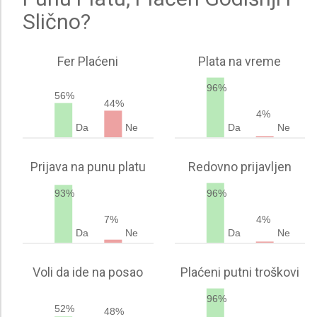
Slično?
Fer Plaćeni
Plata na vreme
96%
56%
44%
4%
Da
Ne
Da
Ne
Prijava na punu platu
Redovno prijavljen
93%
96%
7%
4%
Da
Ne
Da
Ne
Voli da ide na posao
Plaćeni putni troškovi
96%
52%
48%