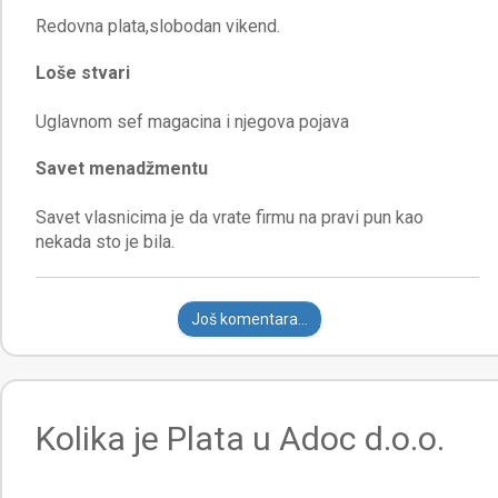
Loše stvari
Savet menadžmentu
Savet vlasnicima je da vrate firmu na pravi pun kao
Još komentara...
Kolika je Plata u Adoc d.o.o.